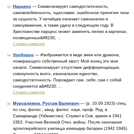
Нарцисс
— Символизирует самодостаточность,
33
самовлюбленность, тщеславие, ошибочное принятие тени
за сущность. У китайцев означает самоанализ и
самоуважение, а также удачу в следующем году. В
Христианстве нарцисс может заменять лилию в картинах,
посвященных&#8230; …
Словарь символов
Уроборос
— Изображается в виде змеи или дракона,
34
пожирающего собственный хвост. Мой конец это мое
начало. Символизирует отсутствие дифференциации,
совокупность всего, изначальное единство,
самодостаточность. Порождает сам. себя, сам с собой
соединяется в&#8230; …
Словарь символов
Мурсалимов, Рустам Валеевич
— (р. 10.09.1923) спец.
35
по соц. филос.; канд. филос. наук, проф. Род. в
Самарканде (Узбекистан). Служил в Сов. армии в 1941
1953. Участник Великой Отеч. войны. После окончания
артиллерийского училища командир батареи (1942 1945).