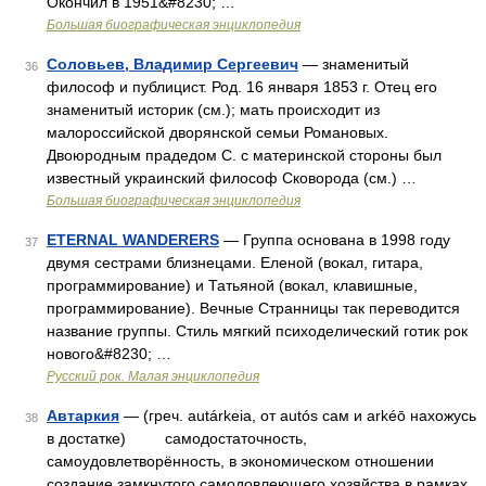
Окончил в 1951&#8230; …
Большая биографическая энциклопедия
Соловьев, Владимир Сергеевич
— знаменитый
36
философ и публицист. Род. 16 января 1853 г. Отец его
знаменитый историк (см.); мать происходит из
малороссийской дворянской семьи Романовых.
Двоюродным прадедом С. с материнской стороны был
известный украинский философ Сковорода (см.) …
Большая биографическая энциклопедия
ETERNAL WANDERERS
— Группа основана в 1998 году
37
двумя сестрами близнецами. Еленой (вокал, гитара,
программирование) и Татьяной (вокал, клавишные,
программирование). Вечные Странницы так переводится
название группы. Стиль мягкий психоделический готик рок
нового&#8230; …
Русский рок. Малая энциклопедия
Автаркия
— (греч. autárkeia, от autós сам и arkéō нахожусь
38
в достатке) самодостаточность,
самоудовлетворённость, в экономическом отношении
создание замкнутого самодовлеющего хозяйства в рамках