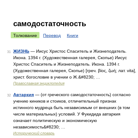
самодостаточность
Толкование
Перевод
Книги
ЖИЗНЬ
— Иисус Христос Спаситель и Жизнеподатель.
31
Икона. 1394 г. (Художественная галерея, Скопье) Иисус
Христос Спаситель и Жизнеподатель. Икона. 1394 г.
(Художественная галерея, Скопье) [греч. βίος, ζωή; лат. vita],
христ. богословие в учении о Ж.&#8230; …
Православная энциклопедия
Автаркия
— (от греческого самодостаточность) согласно
32
учению киников и стоиков, отличительный признак
истинного мудреца быть независимым от внешних (в том
числе материальных) условий. У Фукидида автаркия
означает политическую и экономическую
независимость&#8230; …
Исторический словарь